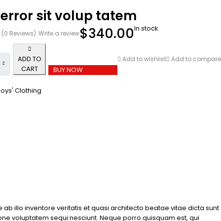
error sit volup tatem
In stock
$
340.00
(0 Reviews)
Write a review
ADD TO
Add to wishlist
Add to compare
CART
BUY NOW
oys' Clothing
illo inventore veritatis et quasi architecto beatae vitae dicta sunt
ione voluptatem sequi nesciunt. Neque porro quisquam est, qui