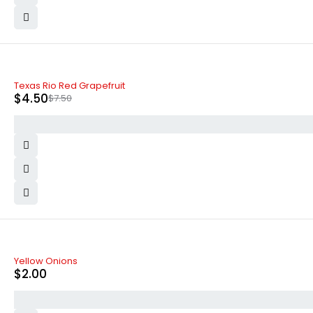
-40%
Texas Rio Red Grapefruit
$
4.50
$
7.50
Yellow Onions
$
2.00