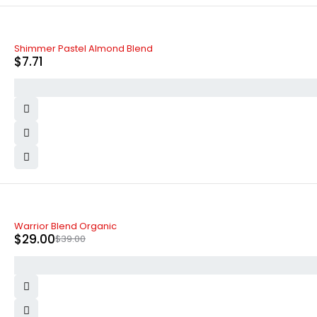
Shimmer Pastel Almond Blend
$
7.71
-26%
Warrior Blend Organic
$
29.00
$
39.00