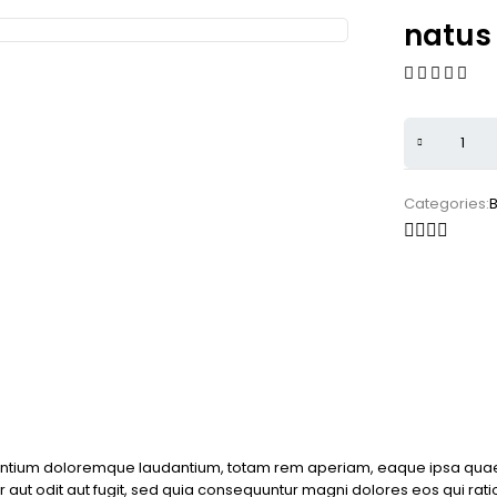
natus 
Categories:
B
antium doloremque laudantium, totam rem aperiam, eaque ipsa quae ab 
aut odit aut fugit, sed quia consequuntur magni dolores eos qui rat