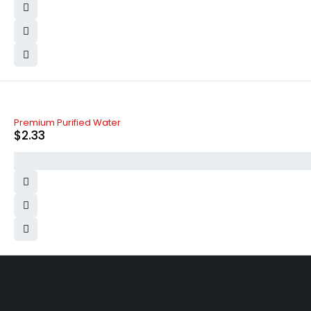
Premium Purified Water
$
2.33
830 Leitch Creek Road.
Kooskia, Idaho. 83539